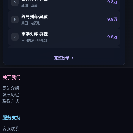
9.8万
5
韩国
·
动漫
终局列车·典藏
9.8万
6
美国
·
电视剧
南港失序·典藏
9.8万
7
中国香港
·
电视剧
狂潮猎局
9.8万
8
完整榜单 →
中国香港
·
动漫
关于我们
网站介绍
发展历程
联系方式
服务支持
客服联系