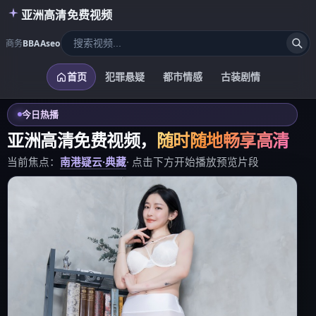
亚洲高清免费视频
商务
BBAAseo
首页
犯罪悬疑
都市情感
古装剧情
今日热播
亚洲高清免费视频
，
随时随地畅享高清
当前焦点：
南港疑云·典藏
· 点击下方开始播放预览片段