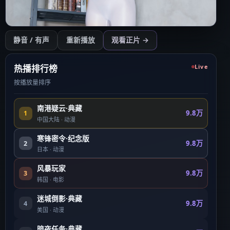
开始播放
静音 / 有声
重新播放
观看正片 →
点击后开始（需用户操作以符合浏览器策略）
热播排行榜
Live
按播放量排序
南港疑云·典藏
9.8万
1
中国大陆
·
动漫
寒锋密令·纪念版
9.8万
2
日本
·
动漫
风暴玩家
9.8万
3
韩国
·
电影
迷城倒影·典藏
9.8万
4
美国
·
动漫
暗夜任务·典藏